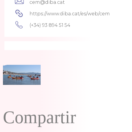
cem@diba.cat
https://www.diba.cat/es/web/cem
(+34) 93 894 51 54
Compartir