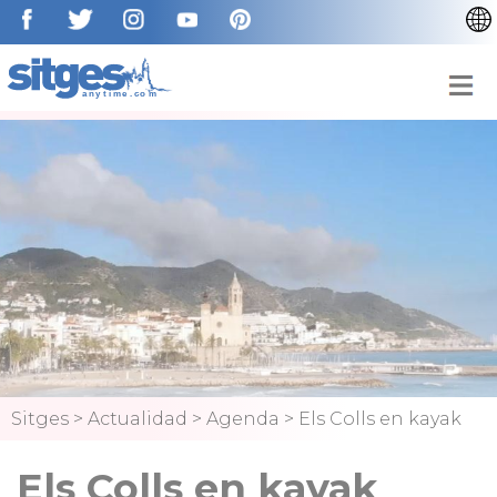
CATALÀ
ENGLISH
FRANÇAIS
DEUTSCH
NEDERLAN
Sitges
>
Actualidad
>
Agenda
>
Els Colls en kayak
Els Colls en kayak