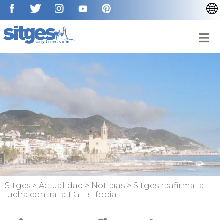
CATALÀ
ENGLISH
FRANÇAIS
DEUTSCH
NEDERLAN
Sitges
>
Actualidad
>
Noticias
>
Sitges reafirma la
lucha contra la LGTBI-fobia