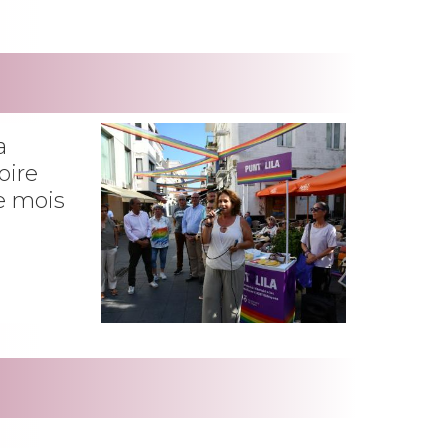
a
oire
e mois