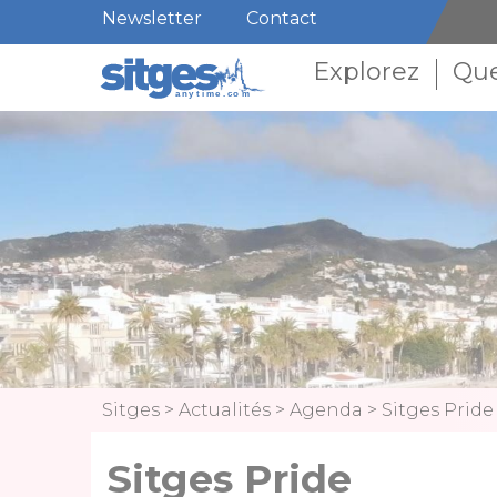
Newsletter
Contact
Explorez
Que
Sitges
>
Actualités
>
Agenda
>
Sitges Pride
Sitges Pride