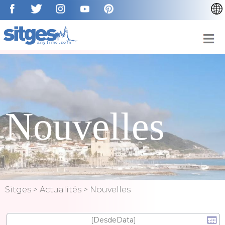
CATALÀ
ENGLISH
ESPAÑOL
DEUTSCH
NEDERLAN
Nouvelles
Sitges
>
Actualités
>
Nouvelles