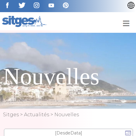
CATALÀ
ENGLISH
ESPAÑOL
DEUTSCH
NEDERLAN
Nouvelles
Sitges
>
Actualités
>
Nouvelles