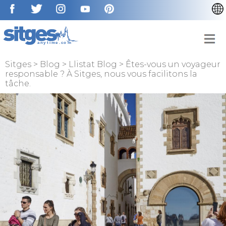
CATALÀ
ENGLISH
ESPAÑOL
Sitges
>
Blog
>
Llistat Blog
>
Êtes-vous un voyageur
responsable ? À Sitges, nous vous facilitons la
DEUTSCH
tâche.
NEDERLAN