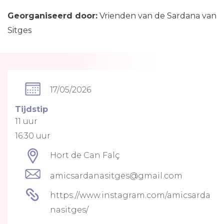
Georganiseerd
door
:
Vrienden
van
de
Sardana
van
Sitges
17/05/2026
Tijdstip
11 uur
16:30 uur
Hort de Can Falç
amicsardanasitges@gmail.com
https://www.instagram.com/amicsarda
nasitges/