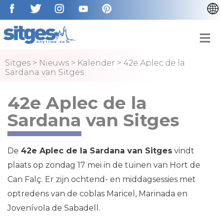
CATALÀ
ENGLISH
ESPAÑOL
Sitges
>
Nieuws
>
Kalender
>
42e Aplec de la
Sardana van Sitges
FRANÇAIS
DEUTSCH
42e Aplec de la
Sardana van Sitges
De
42e Aplec de la Sardana van Sitges
vindt
plaats op zondag 17 mei in de tuinen van Hort de
Can Falç. Er zijn ochtend- en middagsessies met
optredens van de coblas Maricel, Marinada en
Jovenívola de Sabadell.