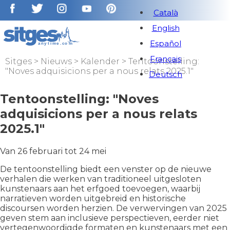
Català
English
Español
Français
Sitges
>
Nieuws
>
Kalender
>
Tentoonstelling:
"Noves adquisicions per a nous relats 2025.1"
Deutsch
Tentoonstelling: "Noves
adquisicions per a nous relats
2025.1"
Van 26 februari tot 24 mei
De tentoonstelling biedt een venster op de nieuwe
verhalen die werken van traditioneel uitgesloten
kunstenaars aan het erfgoed toevoegen, waarbij
narratieven worden uitgebreid en historische
discoursen worden herzien. De verwervingen van 2025
geven stem aan inclusieve perspectieven, eerder niet
vertegenwoordigde formaten en kunstenaars met een