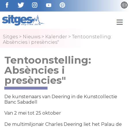
CATALÀ
ENGLISH
ESPAÑOL
Sitges
>
Nieuws
>
Kalender
>
Tentoonstelling:
Absències i presències"
FRANÇAIS
DEUTSCH
Tentoonstelling:
Absències i
presències"
De kunstenaars van Deering in de Kunstcollectie
Banc Sabadell
Van 2 mei tot 25 oktober
De multimiljonair Charles Deering liet het Palau de