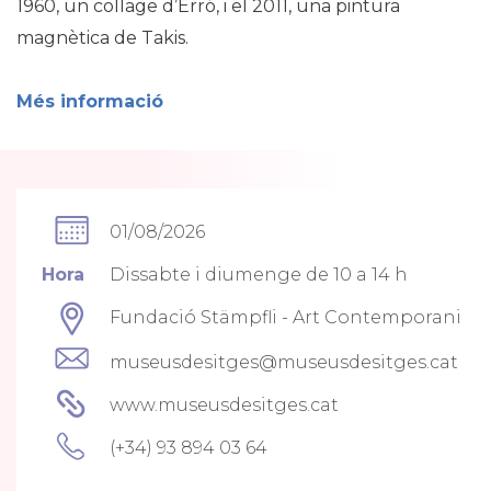
1960, un collage d’Erró, i el 2011, una pintura
magnètica de Takis.
Més informació
01/08/2026
Hora
Dissabte i diumenge de 10 a 14 h
Fundació Stämpfli - Art Contemporani
museusdesitges@museusdesitges.cat
www.museusdesitges.cat
(+34) 93 894 03 64