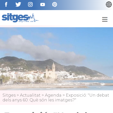
ENGLISH
ESPAÑOL
FRANÇAIS
DEUTSCH
NEDERLAN
Sitges
>
Actualitat
>
Agenda
>
Exposició: "Un debat
dels anys 60: Què són les imatges?"