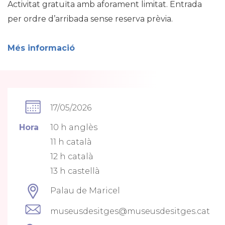
Activitat gratuïta amb aforament limitat. Entrada
per ordre d’arribada sense reserva prèvia.
Més informació
17/05/2026
Hora
10 h anglès
11 h català
12 h català
13 h castellà
Palau de Maricel
museusdesitges@museusdesitges.cat