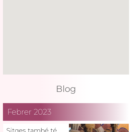
Blog
Febrer 2023
Sitges també té