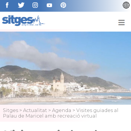
ENGLISH
ESPAÑOL
FRANÇAIS
DEUTSCH
NEDERLAN
Sitges
>
Actualitat
>
Agenda
>
Visites guiades al
Palau de Maricel amb recreació virtual