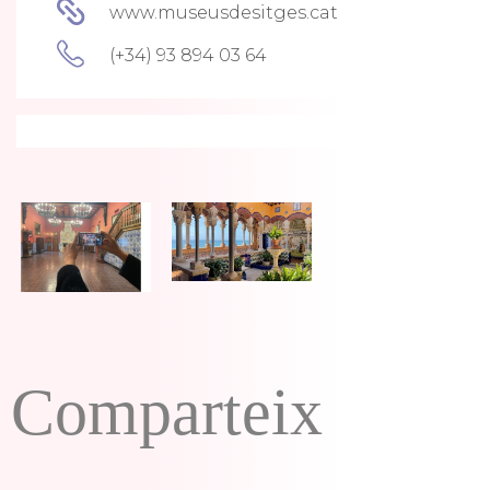
www.museusdesitges.cat
(+34) 93 894 03 64
Comparteix